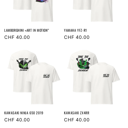
e
:
LAMBORGHINI «ART IN MOTION“
YAMAHA YFZ-R1
Normaler
CHF 40.00
Normaler
CHF 40.00
Preis
Preis
KAWASAKI NINJA 650 2019
KAWASAKI ZX4RR
Normaler
CHF 40.00
Normaler
CHF 40.00
Preis
Preis