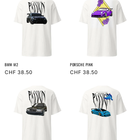
BMW M2
PORSCHE PINK
Normaler
CHF 38.50
Normaler
CHF 38.50
Preis
Preis