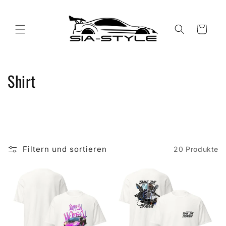
Direkt
zum
Inhalt
Warenkorb
K
Shirt
a
t
e
Filtern und sortieren
20 Produkte
g
o
r
i