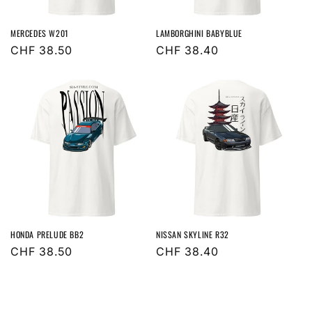
MERCEDES W201
LAMBORGHINI BABYBLUE
Normaler
CHF 38.50
Normaler
CHF 38.40
Preis
Preis
HONDA PRELUDE BB2
NISSAN SKYLINE R32
Normaler
CHF 38.50
Normaler
CHF 38.40
Preis
Preis