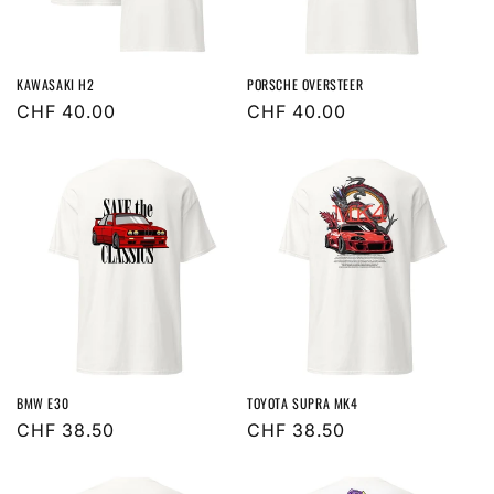
KAWASAKI H2
PORSCHE OVERSTEER
Normaler
CHF 40.00
Normaler
CHF 40.00
Preis
Preis
BMW E30
TOYOTA SUPRA MK4
Normaler
CHF 38.50
Normaler
CHF 38.50
Preis
Preis