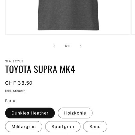
Medien
M
1
2
in
in
von
1
/
11
Modal
M
öffnen
öf
SIA.STYLE
TOYOTA SUPRA MK4
Normaler
CHF 38.50
Preis
Inkl. Steuern.
Farbe
Dunkles Heather
Holzkohle
Militärgrün
Sportgrau
Sand