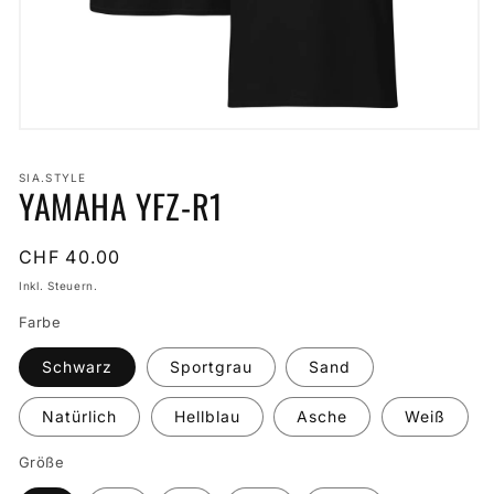
Medien
1
in
SIA.STYLE
Modal
YAMAHA YFZ-R1
öffnen
Normaler
CHF 40.00
Preis
Inkl. Steuern.
Farbe
Schwarz
Sportgrau
Sand
Natürlich
Hellblau
Asche
Weiß
Größe