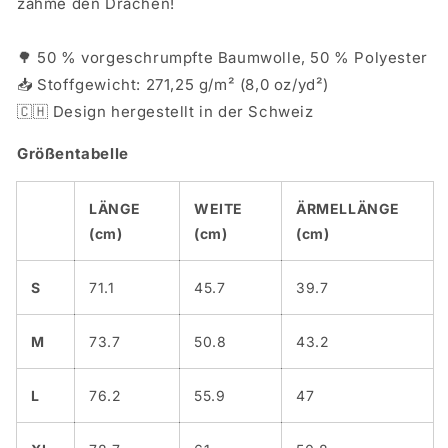
zähme den Drachen!
🌳 50 % vorgeschrumpfte Baumwolle, 50 % Polyester
📥 Stoffgewicht: 271,25 g/m² (8,0 oz/yd²)
🇨🇭 Design hergestellt in der Schweiz
Größentabelle
LÄNGE
WEITE
ÄRMELLÄNGE
(cm)
(cm)
(cm)
S
71.1
45.7
39.7
M
73.7
50.8
43.2
L
76.2
55.9
47