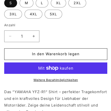
S
M
L
XL
2XL
3XL
4XL
5XL
Anzahl
Verringere
Erhöhe
die
die
Menge
Menge
für
für
In den Warenkorb legen
YAMAHA
YAMAHA
YFZ-
YFZ-
R1
R1
Weitere Bezahlmöglichkeiten
Das “YAMAHA YFZ-R1“ Shirt – perfekter Tragekomfort
und ein kraftvolles Design für Liebhaber der
Motorräder. Zeige deine Leidenschaft stilvoll und