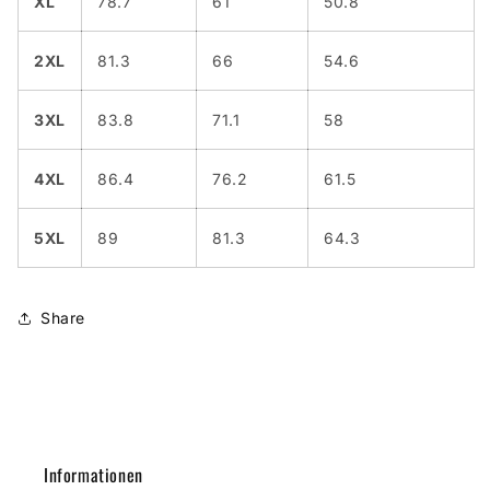
XL
78.7
61
50.8
2XL
81.3
66
54.6
3XL
83.8
71.1
58
4XL
86.4
76.2
61.5
5XL
89
81.3
64.3
Share
Informationen