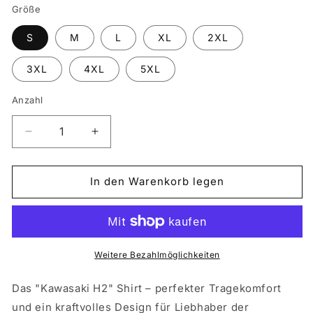
Größe
S
M
L
XL
2XL
3XL
4XL
5XL
Anzahl
Verringere
Erhöhe
die
die
Menge
Menge
für
für
In den Warenkorb legen
KAWASAKI
KAWASAKI
H2
H2
Weitere Bezahlmöglichkeiten
Das "Kawasaki H2" Shirt – perfekter Tragekomfort
und ein kraftvolles Design für Liebhaber der