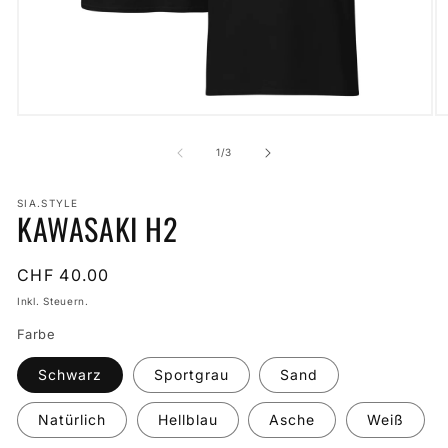
Medien
M
1
2
in
in
von
1
/
3
Modal
M
öffnen
öf
SIA.STYLE
KAWASAKI H2
Normaler
CHF 40.00
Preis
Inkl. Steuern.
Farbe
Schwarz
Sportgrau
Sand
Natürlich
Hellblau
Asche
Weiß