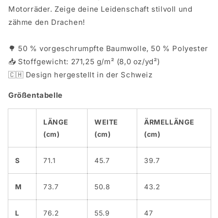
Motorräder. Zeige deine Leidenschaft stilvoll und
zähme den Drachen!
🌳 50 % vorgeschrumpfte Baumwolle, 50 % Polyester
📥 Stoffgewicht: 271,25 g/m² (8,0 oz/yd²)
🇨🇭 Design hergestellt in der Schweiz
Größentabelle
LÄNGE
WEITE
ÄRMELLÄNGE
(cm)
(cm)
(cm)
S
71.1
45.7
39.7
M
73.7
50.8
43.2
L
76.2
55.9
47