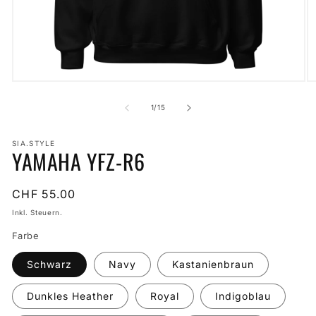
Medien
M
1
2
in
in
von
1
/
15
Modal
M
öffnen
öf
SIA.STYLE
YAMAHA YFZ-R6
Normaler
CHF 55.00
Preis
Inkl. Steuern.
Farbe
Schwarz
Navy
Kastanienbraun
Dunkles Heather
Royal
Indigoblau