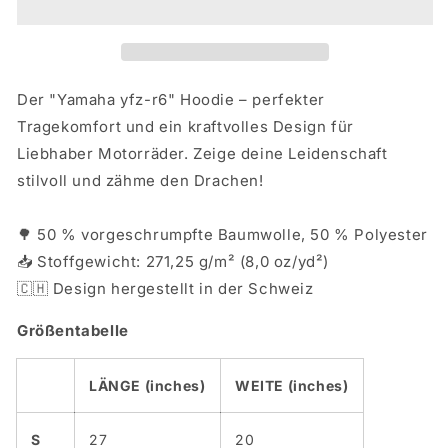
R6
R6
Der "Yamaha yfz-r6" Hoodie – perfekter
Tragekomfort und ein kraftvolles Design für
Liebhaber Motorräder. Zeige deine Leidenschaft
stilvoll und zähme den Drachen!
🌳 50 % vorgeschrumpfte Baumwolle, 50 % Polyester
📥 Stoffgewicht: 271,25 g/m² (8,0 oz/yd²)
🇨🇭 Design hergestellt in der Schweiz
Größentabelle
LÄNGE (inches)
WEITE (inches)
S
27
20