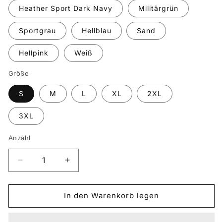
Heather Sport Dark Navy
Militärgrün
Sportgrau
Hellblau
Sand
Hellpink
Weiß
Größe
S
M
L
XL
2XL
3XL
Anzahl
Verringere
Erhöhe
die
die
Menge
Menge
für
für
In den Warenkorb legen
YAMAHA
YAMAHA
YFZ-
YFZ-