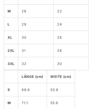
M
28
22
L
29
24
XL
30
26
2XL
31
28
3XL
32
30
LÄNGE (cm)
WEITE (cm)
S
68.6
50.8
M
71.1
55.9