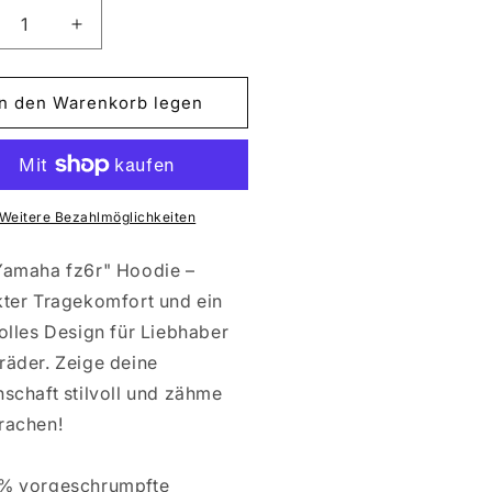
ringere
Erhöhe
die
nge
Menge
für
In den Warenkorb legen
MAHA
YAMAHA
6R
FZ6R
Weitere Bezahlmöglichkeiten
Yamaha fz6r" Hoodie –
kter Tragekomfort und ein
olles Design für Liebhaber
räder. Zeige deine
schaft stilvoll und zähme
rachen!
 % vorgeschrumpfte