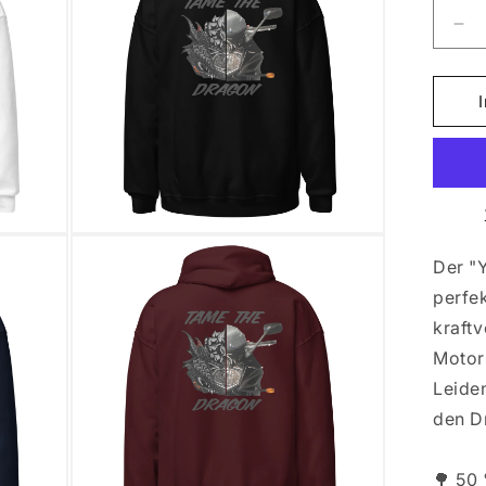
Ver
die
Me
für
YA
FZ
Medien
3
Der "
in
Modal
perfe
öffnen
kraftv
Motor
Leiden
den D
🌳 50