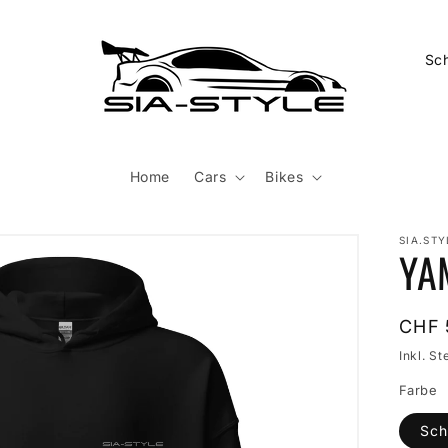
L
a
n
d
/
Home
Cars
Bikes
R
e
SIA.STY
YA
g
i
o
Norm
CHF 
Preis
n
Inkl. St
Farbe
Sch