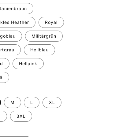
tanienbraun
kles Heather
Royal
igoblau
Militärgrün
rtgrau
Hellblau
nd
Hellpink
ß
M
L
XL
L
3XL