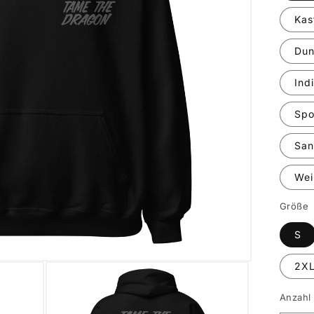
Kas
Dun
Ind
Spo
Sa
Wei
Größe
S
2X
Anzahl