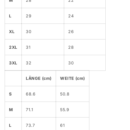
M
28
22
L
29
24
XL
30
26
2XL
31
28
3XL
32
30
LÄNGE (cm)
WEITE (cm)
S
68.6
50.8
M
71.1
55.9
L
73.7
61