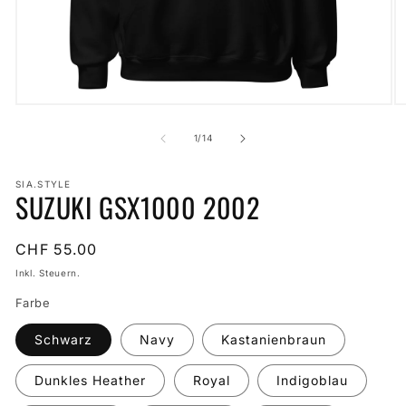
Medien
M
1
2
in
in
von
1
/
14
Modal
M
öffnen
öf
SIA.STYLE
SUZUKI GSX1000 2002
Normaler
CHF 55.00
Preis
Inkl. Steuern.
Farbe
Schwarz
Navy
Kastanienbraun
Dunkles Heather
Royal
Indigoblau