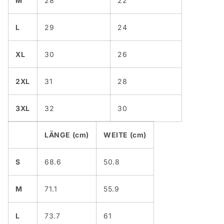
M
28
22
L
29
24
XL
30
26
2XL
31
28
3XL
32
30
LÄNGE (cm)
WEITE (cm)
S
68.6
50.8
M
71.1
55.9
L
73.7
61