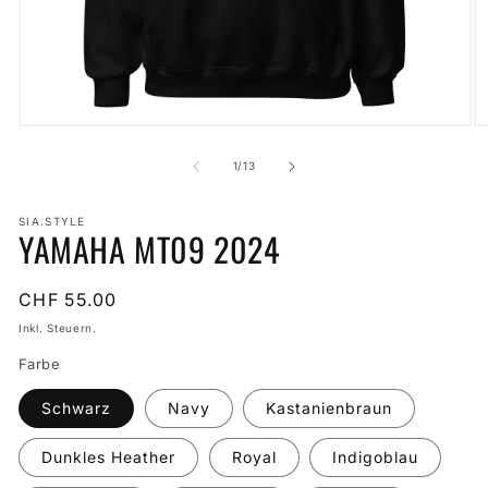
Medien
M
1
2
in
in
von
1
/
13
Modal
M
öffnen
öf
SIA.STYLE
YAMAHA MT09 2024
Normaler
CHF 55.00
Preis
Inkl. Steuern.
Farbe
Schwarz
Navy
Kastanienbraun
Dunkles Heather
Royal
Indigoblau