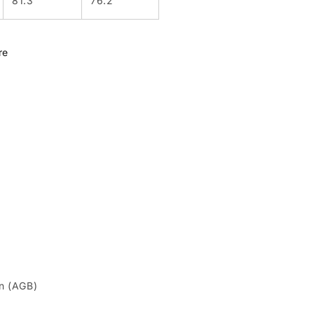
81.3
76.2
re
n (AGB)