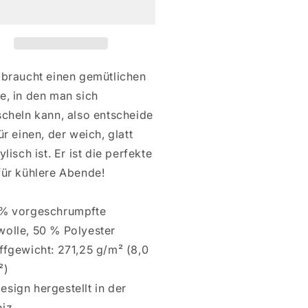
ASER
CHASER
 braucht einen gemütlichen
e, in den man sich
scheln kann, also entscheide
ür einen, der weich, glatt
ylisch ist. Er ist die perfekte
für kühlere Abende!
 % vorgeschrumpfte
olle, 50 % Polyester
ffgewicht: 271,25 g/m² (8,0
²)
esign hergestellt in der
iz