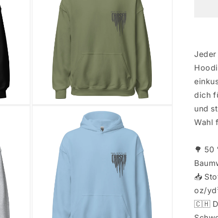
CH
Jeder
Hoodi
einku
dich f
Medien
und st
3
Wahl 
in
Modal
öffnen
🌳 50
Baumw
📥 Sto
oz/yd
🇨🇭 D
Schwe