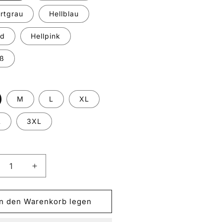
rtgrau
Hellblau
nd
Hellpink
ß
M
L
XL
L
3XL
ringere
Erhöhe
die
nge
Menge
für
In den Warenkorb legen
YOTA
TOYOTA