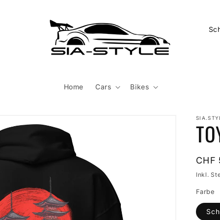
L
a
n
d
/
Home
Cars
Bikes
R
e
SIA.STY
TO
g
i
o
Norm
CHF 
Preis
n
Inkl. St
Farbe
Sch