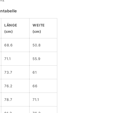
ntabelle
LÄNGE
WEITE
(cm)
(cm)
68.6
50.8
71.1
55.9
73.7
61
76.2
66
78.7
71.1