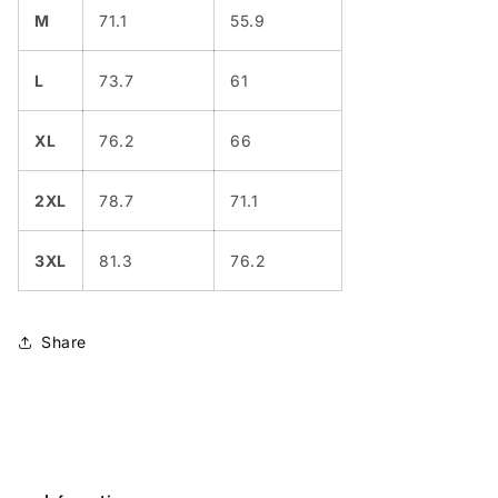
M
71.1
55.9
L
73.7
61
XL
76.2
66
2XL
78.7
71.1
3XL
81.3
76.2
Share