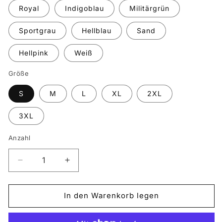
Royal
Indigoblau
Militärgrün
Sportgrau
Hellblau
Sand
Hellpink
Weiß
Größe
S
M
L
XL
2XL
3XL
Anzahl
Verringere
Erhöhe
die
die
Menge
Menge
für
für
In den Warenkorb legen
Hoodie
Hoodie
„Nemo“
„Nemo“