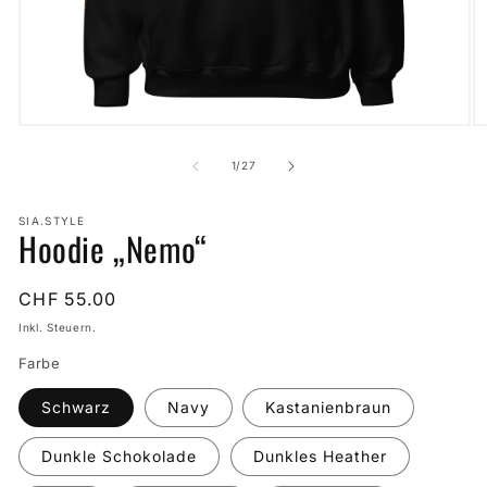
Medien
M
1
2
in
in
von
1
/
27
Modal
M
öffnen
öf
SIA.STYLE
Hoodie „Nemo“
Normaler
CHF 55.00
Preis
Inkl. Steuern.
Farbe
Schwarz
Navy
Kastanienbraun
Dunkle Schokolade
Dunkles Heather