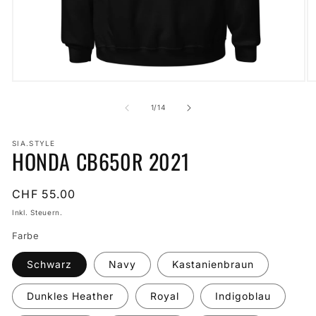
Medien
M
1
2
in
in
von
1
/
14
Modal
M
öffnen
öf
SIA.STYLE
HONDA CB650R 2021
Normaler
CHF 55.00
Preis
Inkl. Steuern.
Farbe
Schwarz
Navy
Kastanienbraun
Dunkles Heather
Royal
Indigoblau