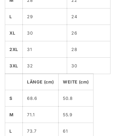
M
28
22
L
29
24
XL
30
26
2XL
31
28
3XL
32
30
LÄNGE (cm)
WEITE (cm)
S
68.6
50.8
M
71.1
55.9
L
73.7
61