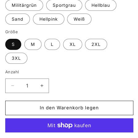
Militärgrün
Sportgrau
Hellblau
Sand
Hellpink
Weiß
Größe
S
M
L
XL
2XL
3XL
Anzahl
Verringere
Erhöhe
die
die
Menge
Menge
für
für
In den Warenkorb legen
HONDA
HONDA
CB650R
CB650R
2021
2021