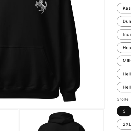
Kas
Dun
Ind
Hea
Mil
Hel
Hel
Größe
S
2X