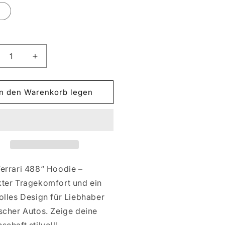
L
ringere
Erhöhe
die
nge
Menge
für
In den Warenkorb legen
RRARI
FERRARI
8
488
Ferrari 488“ Hoodie –
kter Tragekomfort und ein
olles Design für Liebhaber
scher Autos. Zeige deine