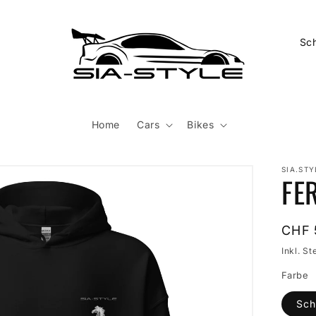
L
a
n
d
/
Home
Cars
Bikes
R
e
SIA.STY
FE
g
i
o
Norm
CHF 
Preis
n
Inkl. St
Farbe
Sch