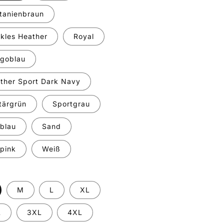
tanienbraun
kles Heather
Royal
igoblau
ther Sport Dark Navy
itärgrün
Sportgrau
lblau
Sand
lpink
Weiß
M
L
XL
L
3XL
4XL