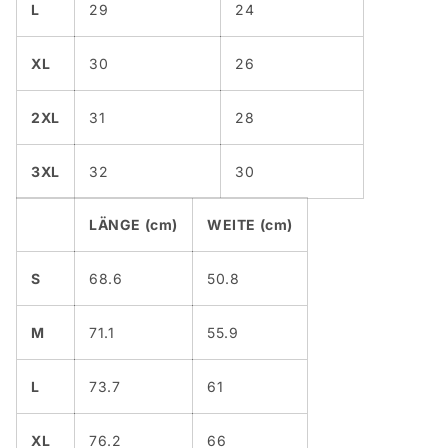
L
29
24
XL
30
26
2XL
31
28
3XL
32
30
LÄNGE (cm)
WEITE (cm)
S
68.6
50.8
M
71.1
55.9
L
73.7
61
XL
76.2
66