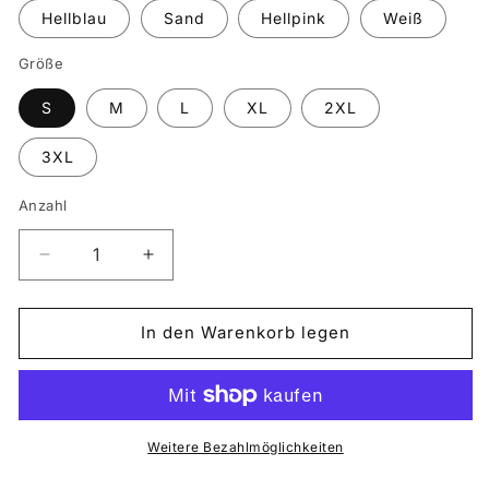
Hellblau
Sand
Hellpink
Weiß
Größe
S
M
L
XL
2XL
3XL
Anzahl
Verringere
Erhöhe
die
die
Menge
Menge
für
für
In den Warenkorb legen
FANTIC
FANTIC
XMF
XMF
125
125
Weitere Bezahlmöglichkeiten