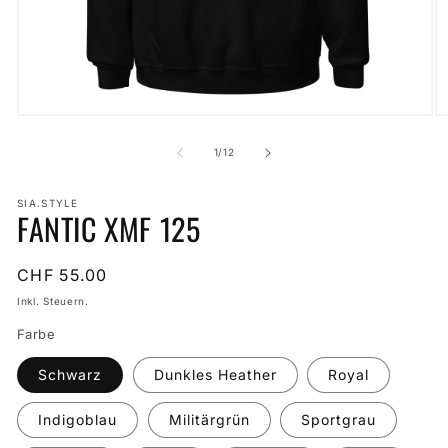
Medien
M
1
2
in
in
von
1
/
12
Modal
M
öffnen
öf
SIA.STYLE
FANTIC XMF 125
Normaler
CHF 55.00
Preis
Inkl. Steuern.
Farbe
Schwarz
Dunkles Heather
Royal
Indigoblau
Militärgrün
Sportgrau