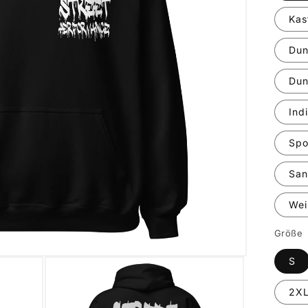
Kas
Dun
Dun
Ind
Spo
Sa
Wei
Größe
S
2X