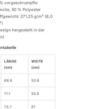
 % vorgeschrumpfte
olle, 50 % Polyester
ffgewicht: 271,25 g/m² (8,0
²)
esign hergestellt in der
iz
ntabelle
LÄNGE
WEITE
(cm)
(cm)
68.6
50.8
71.1
55.9
73.7
61