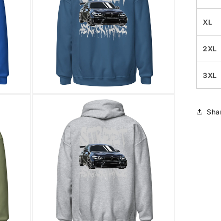
XL
2XL
3XL
Medien
9
Sha
in
Modal
öffnen