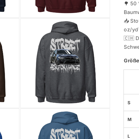
🌳 50
Baumw
Medien
📥 Sto
5
in
oz/yd
Modal
🇨🇭 D
öffnen
Schwe
Größe
S
Medien
7
in
M
Modal
öffnen
L