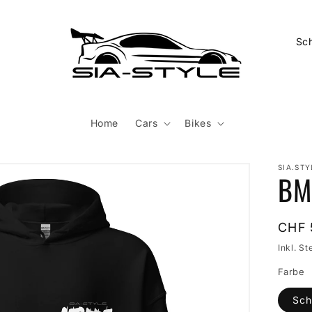
L
a
n
d
/
Home
Cars
Bikes
R
e
SIA.STY
BM
g
i
o
Norm
CHF 
Preis
n
Inkl. St
Farbe
Sch