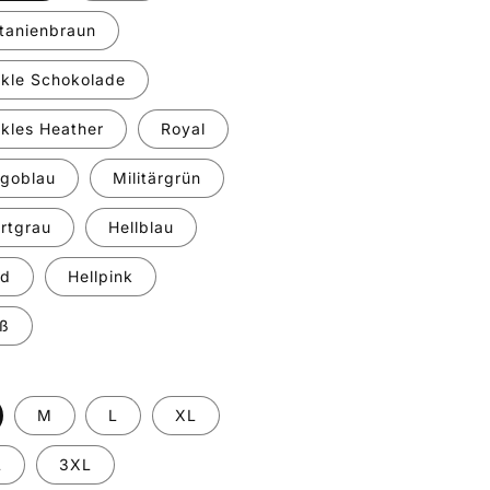
tanienbraun
kle Schokolade
kles Heather
Royal
igoblau
Militärgrün
rtgrau
Hellblau
nd
Hellpink
ß
M
L
XL
L
3XL