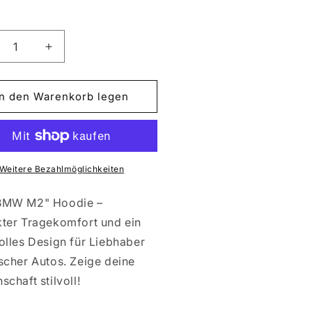
ringere
Erhöhe
die
nge
Menge
für
In den Warenkorb legen
MW
BMW
M2
Weitere Bezahlmöglichkeiten
BMW M2" Hoodie –
kter Tragekomfort und ein
olles Design für Liebhaber
scher Autos. Zeige deine
schaft stilvoll!