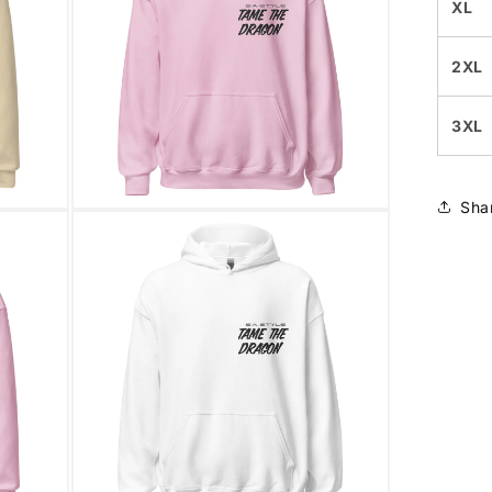
XL
2XL
3XL
Sha
Medien
9
in
Modal
öffnen