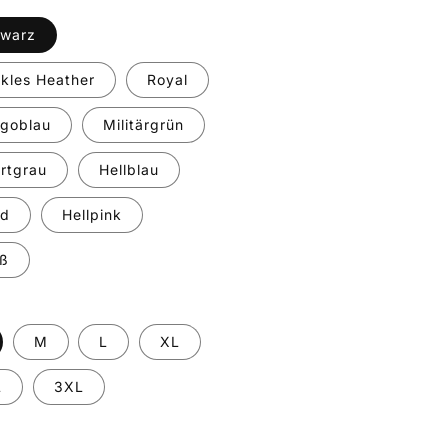
warz
kles Heather
Royal
igoblau
Militärgrün
rtgrau
Hellblau
nd
Hellpink
ß
M
L
XL
L
3XL