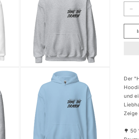
Ver
die
Me
für
HO
10
FI
Medien
3
in
Der "
Modal
Hoodi
öffnen
und ei
Liebh
Zeige 
🌳 50