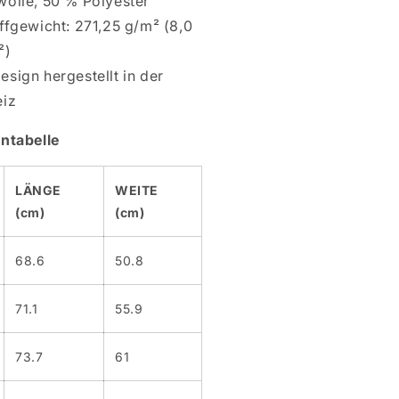
olle, 50 % Polyester
ffgewicht: 271,25 g/m² (8,0
²)
esign hergestellt in der
iz
ntabelle
LÄNGE
WEITE
(cm)
(cm)
68.6
50.8
71.1
55.9
73.7
61