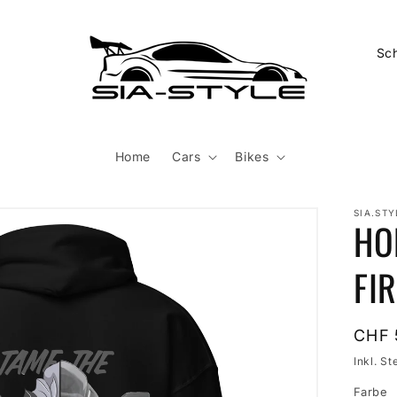
L
a
n
d
/
Home
Cars
Bikes
R
e
SIA.STY
HO
g
i
FI
o
n
Norm
CHF 
Preis
Inkl. St
Farbe