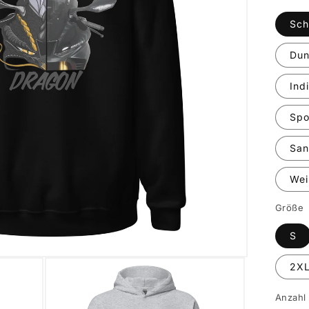
Sch
Dun
Ind
Spo
Sa
Wei
Größe
S
2X
Anzahl