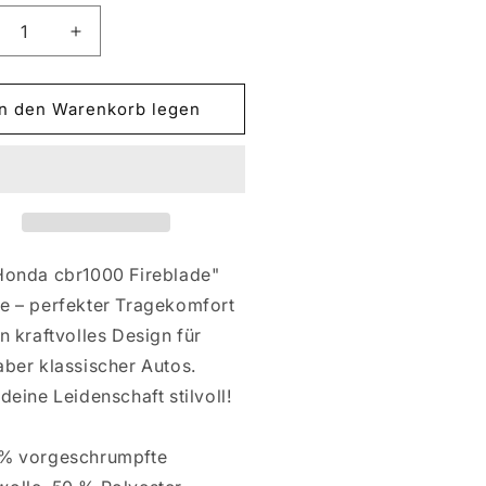
ringere
Erhöhe
die
nge
Menge
für
In den Warenkorb legen
NDA
HONDA
00RR
1000RR
REBLADE
FIREBLADE
Honda cbr1000 Fireblade"
e – perfekter Tragekomfort
n kraftvolles Design für
aber klassischer Autos.
deine Leidenschaft stilvoll!
 % vorgeschrumpfte